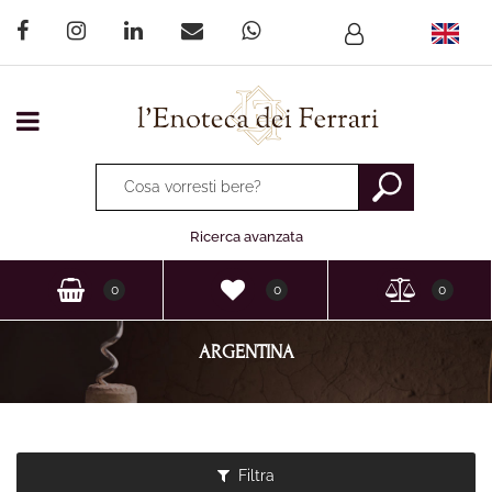
Open menu
La modifica di un filtro aggiorna automaticamente gli altri fi
Ricerca avanzata
0
0
0
ARGENTINA
Filtra