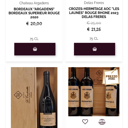
Delas Freres
Chateau Argadens
CROZES-HERMITAGE AOC "LES
BORDEAUX "ARGADENS"
LAUNES" ROUGE RHONE 2023
BORDEAUX SUPERIEUR ROUGE
DELAS FRERES
2020
€ 25,00
€ 20,00
€ 21,25
75 CL
75 CL
Quantità
Quantità