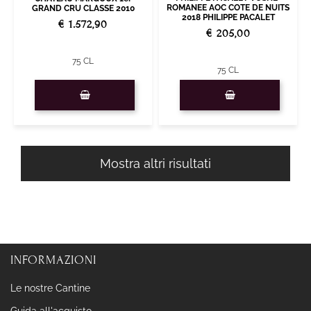
ROMANEE AOC COTE DE NUITS
GRAND CRU CLASSE 2010
2018 PHILIPPE PACALET
€ 1.572,90
€ 205,00
75 CL
75 CL
Quantità
Quantità
Mostra altri risultati
INFORMAZIONI
Le nostre Cantine
Guida all'acquisto