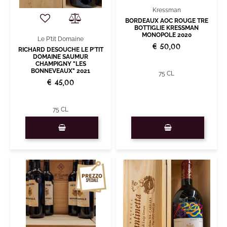
Kressman
BORDEAUX AOC ROUGE TRE
BOTTIGLIE KRESSMAN
MONOPOLE 2020
Le P'tit Domaine
€ 50,00
RICHARD DESOUCHE LE P'TIT
DOMAINE SAUMUR
CHAMPIGNY "LES
BONNEVEAUX" 2021
75 CL
€ 45,00
75 CL
Quantità
Quantità