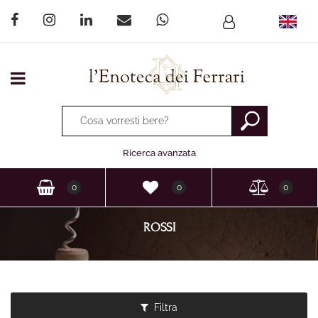
Open menu
La modifica di un filtro aggiorna automaticamente gli altri fi
Ricerca avanzata
0
0
0
ROSSI
Filtra