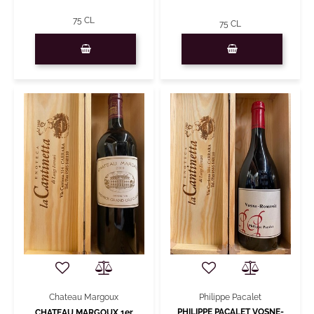
75 CL
75 CL
Quantità
Quantità
Chateau Margoux
Philippe Pacalet
PHILIPPE PACALET VOSNE-
CHATEAU MARGOUX 1er