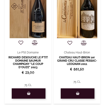
Le P'tit Domaine
Chateau Haut-Brion
RICHARD DESOUCHE LE P'TIT
CHATEAU HAUT-BRION 1er
DOMAINE SAUMUR
GRAND CRU CLASSE PESSAC-
CHAMPIGNY "LE COUP
LEOGNAN 2011
D'OUZE" 2023
€ 861,50
€ 23,00
75 CL
75 CL
Quantità
Quantità