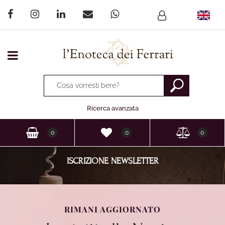
Open menu
La modifica di un filtro aggiorna automaticamente gli altri fi
Ricerca avanzata
0
0
0
ISCRIZIONE NEWSLETTER
RIMANI AGGIORNATO