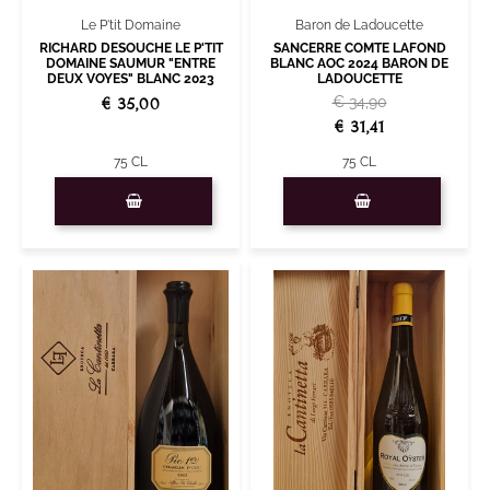
Le P'tit Domaine
Baron de Ladoucette
RICHARD DESOUCHE LE P'TIT
SANCERRE COMTE LAFOND
DOMAINE SAUMUR "ENTRE
BLANC AOC 2024 BARON DE
DEUX VOYES" BLANC 2023
LADOUCETTE
€ 34,90
€ 35,00
€ 31,41
75 CL
75 CL
Quantità
Quantità