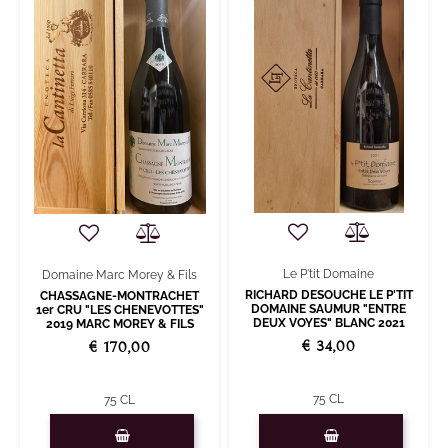
Le P'tit Domaine
Domaine Marc Morey & Fils
RICHARD DESOUCHE LE P'TIT
CHASSAGNE-MONTRACHET
DOMAINE SAUMUR "ENTRE
1er CRU "LES CHENEVOTTES"
DEUX VOYES" BLANC 2021
2019 MARC MOREY & FILS
€ 34,00
€ 170,00
75 CL
75 CL
Quantità
Quantità