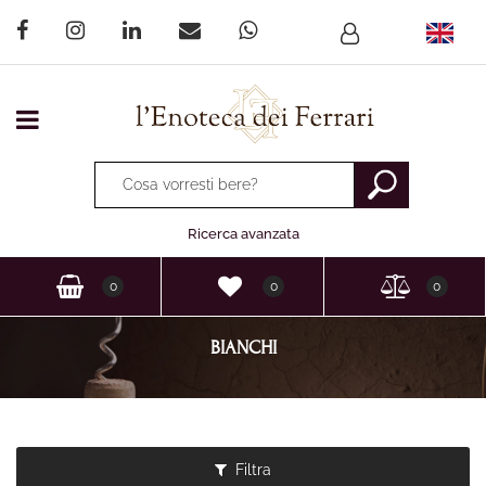
Open menu
La modifica di un filtro aggiorna automaticamente gli altri fi
Ricerca avanzata
0
0
0
BIANCHI
Filtra