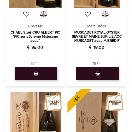
Albert Pic
Marc Brédif
CHABLIS 1er CRU ALBERT PIC
MUSCADET ROYAL OYSTER
"PIC 1er 267 ème Millèsime
SEVRE ET MAINE SUR LIE AOC
2022"
MUSCADET 2022 M.BRÉDIF
€ 95,00
€ 19,00
75 CL
75 CL
Quantità
Quantità
-5%