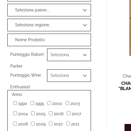
Punteggio Robert
Parker
Punteggio Wine
Cha
CHA
Enthusiast
"BLA
Anno:
1990
1995
2000
2003
2004
2005
2006
2007
2008
2009
2010
2011