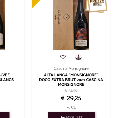
Cascina Monsignore
CUVÉE
ALTA LANGA "MONSIGNORE"
BLANCS
DOCG EXTRA BRUT 2021 CASCINA
MONSIGNORE
€ 32,50
€ 29,25
75 CL
Quantità
ACQUISTA