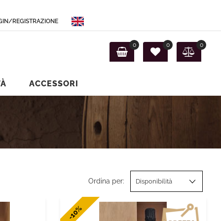
GIN/REGISTRAZIONE
ibili.
0
0
0
TÀ
ACCESSORI
Ordina per:
-10%