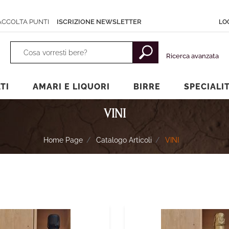
ACCOLTA PUNTI
ISCRIZIONE NEWSLETTER
LO
La modifica di un filtro aggiorna automaticamente gli altri filtri dispon
Ricerca avanzata
TI
AMARI E LIQUORI
BIRRE
SPECIALI
VINI
Home Page
Catalogo Articoli
VINI
onibili.