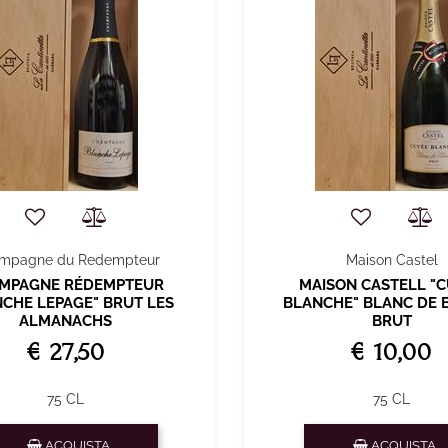
mpagne du Redempteur
Maison Castel
MPAGNE RÉDEMPTEUR
MAISON CASTELL "
NCHE LEPAGE" BRUT LES
BLANCHE" BLANC DE 
ALMANACHS
BRUT
€ 27,50
€ 10,00
75 CL
75 CL
Quantità
Quantità
ACQUISTA
ACQUISTA