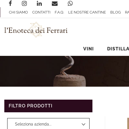
CHI SIAMO
CONTATTI
F.A.Q.
LE NOSTRE CANTINE
BLOG
R
VINI
DISTILLA
FILTRO PRODOTTI
La modifica di un filtro aggiorna automaticamente gli altri filtri disp