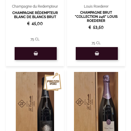
Louis Roederer
Champagne du Redempteur
CHAMPAGNE BRUT
CHAMPAGNE RÉDEMPTEUR
"COLLECTION 246" LOUIS
BLANC DE BLANCS BRUT
ROEDERER
€ 45,00
€ 53,50
75 CL
75 CL
Quantità
Quantità