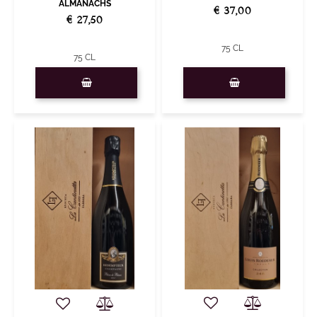
ALMANACHS
€ 37,00
€ 27,50
75 CL
75 CL
Quantità
Quantità