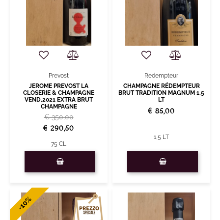
Redempteur
Prevost
CHAMPAGNE RÉDEMPTEUR
JEROME PREVOST LA
BRUT TRADITION MAGNUM 1,5
CLOSERIE & CHAMPAGNE
LT
VEND.2021 EXTRA BRUT
CHAMPAGNE
€ 85,00
€ 350,00
€ 290,50
1,5 LT
75 CL
Quantità
Quantità
-10%