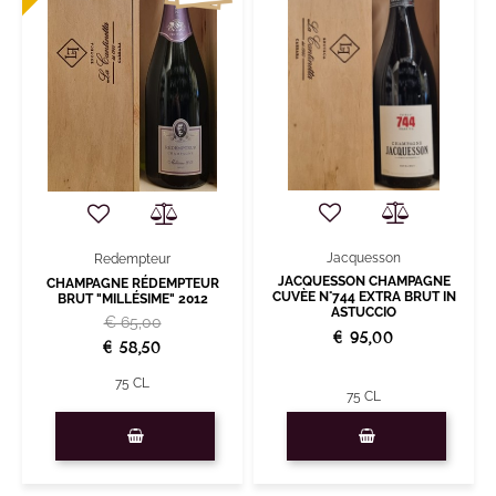
Jacquesson
Redempteur
JACQUESSON CHAMPAGNE
CHAMPAGNE RÉDEMPTEUR
CUVÈE N°744 EXTRA BRUT IN
BRUT "MILLÉSIME" 2012
ASTUCCIO
€ 65,00
€ 95,00
€ 58,50
75 CL
75 CL
Quantità
Quantità