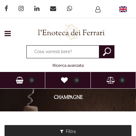
Open menu
La modifica di un filtro aggiorna automaticamente gli altri fi
Ricerca avanzata
0
0
0
CHAMPAGNE
Filtra