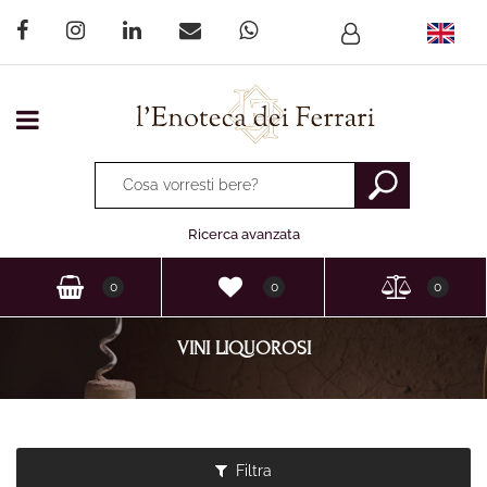
Open menu
La modifica di un filtro aggiorna automaticamente gli altri fi
Ricerca avanzata
0
0
0
VINI LIQUOROSI
Filtra