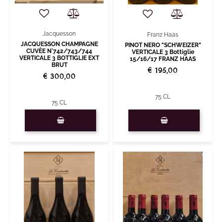
Jacquesson
Franz Haas
JACQUESSON CHAMPAGNE
PINOT NERO "SCHWEIZER"
CUVÈE N°742/743/744
VERTICALE 3 Bottiglie
VERTICALE 3 BOTTIGLIE EXT
15/16/17 FRANZ HAAS
BRUT
€ 195,00
€ 300,00
75 CL
75 CL
Quantità
Quantità