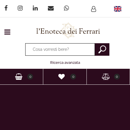
Open menu
La modifica di un filtro aggiorna automaticamente gli altri fi
Ricerca avanzata
0
0
0