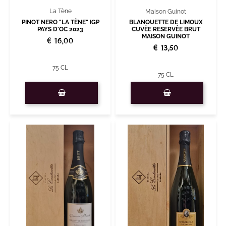
La Tène
Maison Guinot
PINOT NERO "LA TÈNE" IGP
BLANQUETTE DE LIMOUX
PAYS D'OC 2023
CUVÈE RESERVÈE BRUT
MAISON GUINOT
€ 16,00
€ 13,50
75 CL
75 CL
Quantità
Quantità