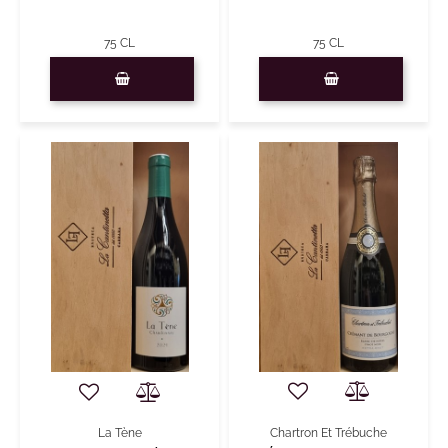
75 CL
75 CL
Quantità
Quantità
Chartron Et Trébuche
La Tène