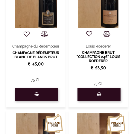
Louis Roederer
Champagne du Redempteur
CHAMPAGNE BRUT
CHAMPAGNE RÉDEMPTEUR
"COLLECTION 246" LOUIS
BLANC DE BLANCS BRUT
ROEDERER
€ 45,00
€ 53,50
75 CL
75 CL
Quantità
Quantità