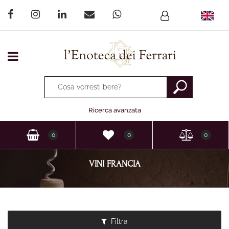
Open menu
La modifica di un filtro aggiorna automaticamente gli altri fi
Ricerca avanzata
0
0
0
VINI FRANCIA
Filtra