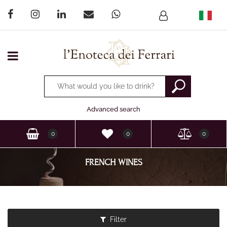
Open menu
Changing a filter automatically updates the other available
Advanced search
0
0
0
FRENCH WINES
Filter