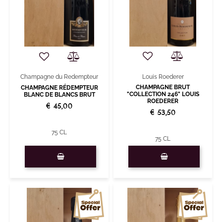
Louis Roederer
Champagne du Redempteur
CHAMPAGNE BRUT
CHAMPAGNE RÉDEMPTEUR
"COLLECTION 246" LOUIS
BLANC DE BLANCS BRUT
ROEDERER
€ 45,00
€ 53,50
75 CL
75 CL
Quantity
Quantity