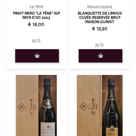
La Tène
Maison Guinot
PINOT NERO "LA TÈNE" IGP
BLANQUETTE DE LIMOUX
PAYS D'OC 2023
CUVÈE RESERVÈE BRUT
MAISON GUINOT
€ 16,00
€ 13,50
75 CL
75 CL
Quantity
Quantity