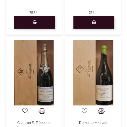
75 CL
75 CL
Quantity
Quantity
Domaine Michaut
Chartron Et Trébuche