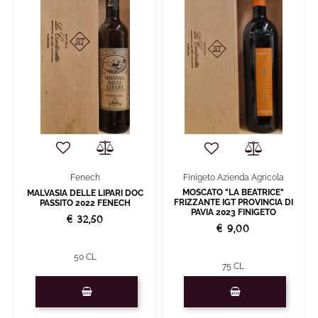
Fenech
Finigeto Azienda Agricola
MOSCATO "LA BEATRICE"
MALVASIA DELLE LIPARI DOC
FRIZZANTE IGT PROVINCIA DI
PASSITO 2022 FENECH
PAVIA 2023 FINIGETO
€ 32,50
€ 9,00
50 CL
75 CL
Quantity
Quantity