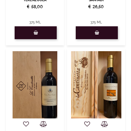
SANTADI
€ 58,00
€ 26,50
375 ML
375 ML
Quantity
Quantity