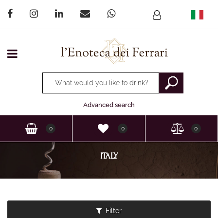
Open menu
Changing a filter automatically updates the other available
Advanced search
0
0
0
ITALY
Filter