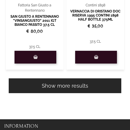
Contini 1898
Fattoria San Giusto a
Rentennano
VERNACCIA DI ORISTANO DOC
RISERVA 1995 CONTINI 1898
SAN GIUSTO A RENTENNANO
HALF BOTTLE 375ML
"VINSANGIUSTO" 2011 IGT
BIANCO PASSITO 37,5 CL
€ 35,00
€ 80,00
37,5 CL
37,5 CL
Quantity
Quantity
Show more results
INFORMATION