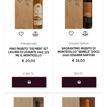
Cesarini Sartori
Il Monticello
SAGRANTINO PASSITO DI
VINO PASSITO "DEI NERI" IGT
MONTEFALCO "SEMÈLE" DOCG
LIGURIA DI LEVANTE 2025 375
2016 CESARINI SARTORI
ML IL MONTICELLO
€ 25,00
€ 20,00
37,5 CL
0,375 CL
Quantity
Quantity