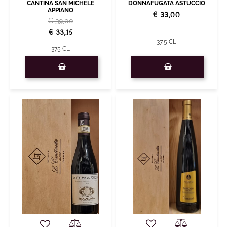
CANTINA SAN MICHELE
DONNAFUGATA ASTUCCIO
APPIANO
€ 33,00
€ 39,00
€ 33,15
37,5 CL
375 CL
Quantity
Quantity