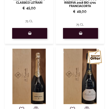
CLASSICO LETRARI
RISERVA 2018 BIO 1701
FRANCIACORTA
€ 45,00
€ 49,00
75 CL
75 CL
Quantity
Quantity