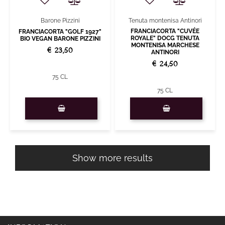
Barone Pizzini
Tenuta montenisa Antinori
FRANCIACORTA "CUVÉE
FRANCIACORTA "GOLF 1927"
ROYALE" DOCG TENUTA
BIO VEGAN BARONE PIZZINI
MONTENISA MARCHESE
€ 23,50
ANTINORI
€ 24,50
75 CL
75 CL
Quantity
Quantity
Show more results