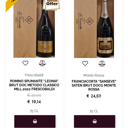
Frescobaldi
Monte Rossa
POMINO SPUMANTE "LEONIA"
FRANCIACORTA "SANSEVE"
BRUT DOC METODO CLASSICO
SATEN BRUT DOCG MONTE
MILL.2022 FRESCOBALDI
ROSSA
€ 22,00
€ 24,50
€ 19,14
75 CL
75 CL
Quantity
Quantity