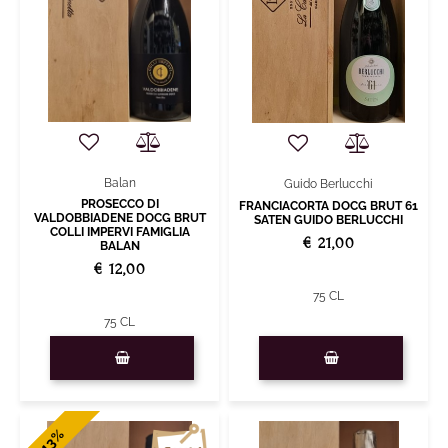
Balan
Guido Berlucchi
PROSECCO DI
FRANCIACORTA DOCG BRUT 61
VALDOBBIADENE DOCG BRUT
SATEN GUIDO BERLUCCHI
COLLI IMPERVI FAMIGLIA
€ 21,00
BALAN
€ 12,00
75 CL
75 CL
Quantity
Quantity
-13%