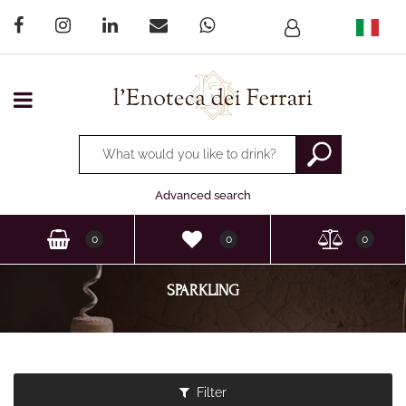
Open menu
Changing a filter automatically updates the other available
Advanced search
0
0
0
SPARKLING
Filter