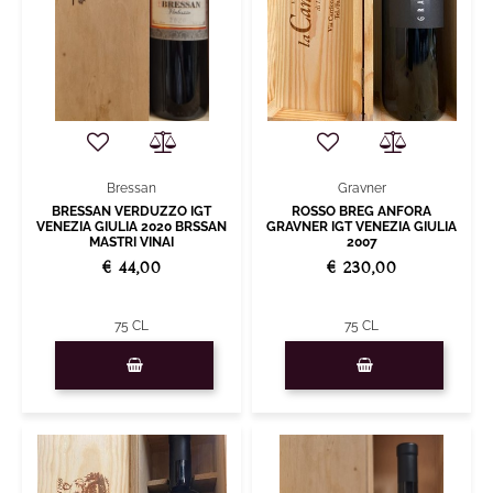
Gravner
Bressan
ROSSO BREG ANFORA
BRESSAN VERDUZZO IGT
GRAVNER IGT VENEZIA GIULIA
VENEZIA GIULIA 2020 BRSSAN
2007
MASTRI VINAI
€ 230,00
€ 44,00
75 CL
75 CL
Quantity
Quantity