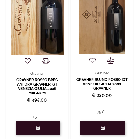
Gravner
Gravner
GRAVNER RUJNO ROSSO IGT
GRAVNER ROSSO BREG
VENEZIA GIULIA 2008
ANFORA GRAVNER IGT
GRAVNER
VENEZIA GIULIA 2006
MAGNUM
€ 230,00
€ 495,00
75 CL
1,5 LT
Quantity
Quantity