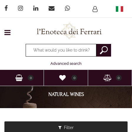
Open menu
Changing a filter automatically updates the other available
Advanced search
0
0
0
NATURAL WINES
Filter