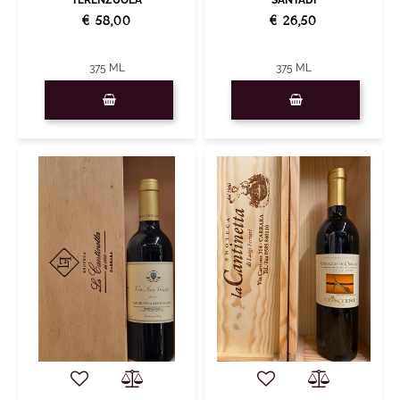
SANTADI
€ 58,00
€ 26,50
375 ML
375 ML
Quantità
Quantità