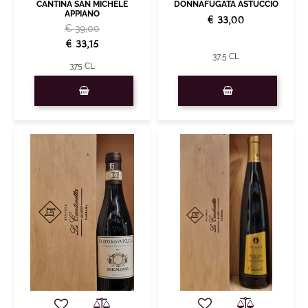
CANTINA SAN MICHELE
DONNAFUGATA ASTUCCIO
APPIANO
€ 33,00
€ 39,00
€ 33,15
37,5 CL
375 CL
Quantità
Quantità