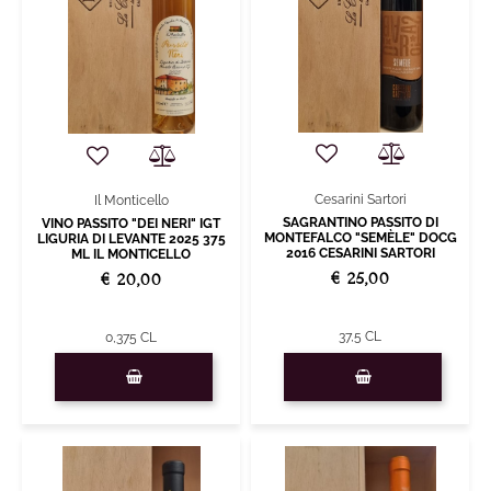
Cesarini Sartori
Il Monticello
SAGRANTINO PASSITO DI
VINO PASSITO "DEI NERI" IGT
MONTEFALCO "SEMÈLE" DOCG
LIGURIA DI LEVANTE 2025 375
2016 CESARINI SARTORI
ML IL MONTICELLO
€ 25,00
€ 20,00
37,5 CL
0,375 CL
Quantità
Quantità