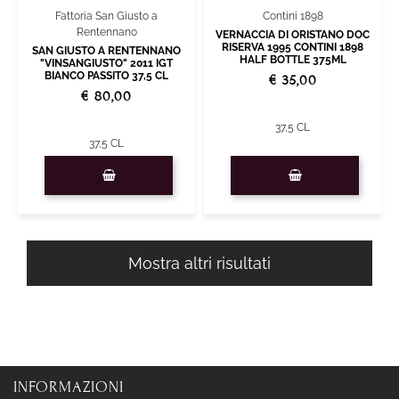
Contini 1898
Fattoria San Giusto a
Rentennano
VERNACCIA DI ORISTANO DOC
RISERVA 1995 CONTINI 1898
SAN GIUSTO A RENTENNANO
HALF BOTTLE 375ML
"VINSANGIUSTO" 2011 IGT
BIANCO PASSITO 37,5 CL
€ 35,00
€ 80,00
37,5 CL
37,5 CL
Quantità
Quantità
Mostra altri risultati
INFORMAZIONI