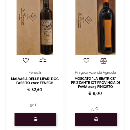
Fenech
Finigeto Azienda Agricola
MOSCATO "LA BEATRICE"
MALVASIA DELLE LIPARI DOC
FRIZZANTE IGT PROVINCIA DI
PASSITO 2022 FENECH
PAVIA 2023 FINIGETO
€ 32,50
€ 9,00
50 CL
75 CL
Quantità
Quantità