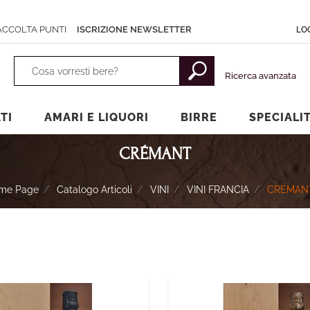
ACCOLTA PUNTI
ISCRIZIONE NEWSLETTER
LO
La modifica di un filtro aggiorna automaticamente gli altri filtri dispon
Ricerca avanzata
TI
AMARI E LIQUORI
BIRRE
SPECIALI
CRÉMANT
me Page
Catalogo Articoli
VINI
VINI FRANCIA
CRÉMAN
onibili.