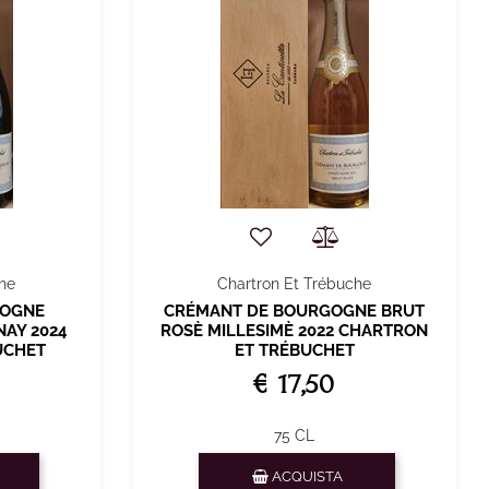
che
Chartron Et Trébuche
GOGNE
CRÉMANT DE BOURGOGNE BRUT
AY 2024
ROSÈ MILLESIMÈ 2022 CHARTRON
UCHET
ET TRÉBUCHET
€ 17,50
75 CL
Quantità
ACQUISTA