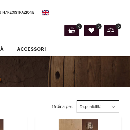
GIN/REGISTRAZIONE
ibili.
0
0
0
TÀ
ACCESSORI
T
Ordina per: