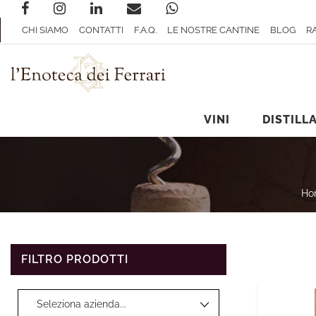
CHI SIAMO
CONTATTI
F.A.Q.
LE NOSTRE CANTINE
BLOG
R
VINI
DISTILLA
Ho
FILTRO PRODOTTI
La modifica di un filtro aggiorna automaticamente gli altri filtri disp