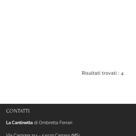
Risultati trovati : 4
CONTATTI
La Cantinetta
di Ombretta Ferrari
Via Carriona,314 - 54033 Carrara (MS)