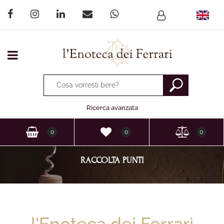
Open menu
La modifica di un filtro aggiorna automaticamente gli altri fi
Ricerca avanzata
0
0
0
RACCOLTA PUNTI
l'Enoteca dei Ferrari