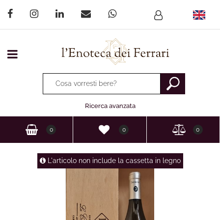
Open menu
La modifica di un filtro aggiorna automaticamente gli altri fi
Ricerca avanzata
0
0
0
L'articolo non include la cassetta in legno