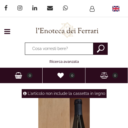
Open menu
La modifica di un filtro aggiorna automaticamente gli altri fi
Ricerca avanzata
0
0
0
L'articolo non include la cassetta in legno