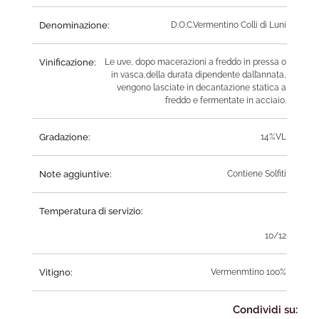
Denominazione:
D.O.C.Vermentino Colli di Luni
Vinificazione:
Le uve, dopo macerazioni a freddo in pressa o
in vasca,della durata dipendente dall’annata,
vengono lasciate in decantazione statica a
freddo e fermentate in acciaio.
Gradazione:
14%VL
Note aggiuntive:
Contiene Solfiti
Temperatura di servizio:
10/12
Vitigno:
Vermenmtino 100%
Condividi su: