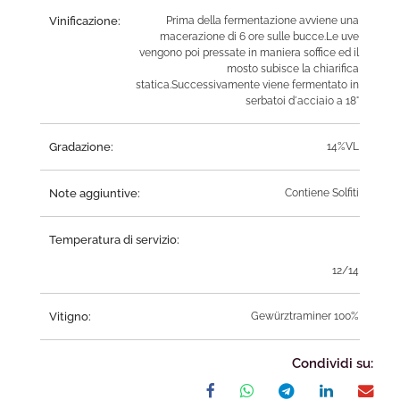
Vinificazione:
Prima della fermentazione avviene una
macerazione di 6 ore sulle bucce.Le uve
vengono poi pressate in maniera soffice ed il
mosto subisce la chiarifica
statica.Successivamente viene fermentato in
serbatoi d´acciaio a 18°
Gradazione:
14%VL
Note aggiuntive:
Contiene Solfiti
Temperatura di servizio:
12/14
Vitigno:
Gewürztraminer 100%
Condividi su: