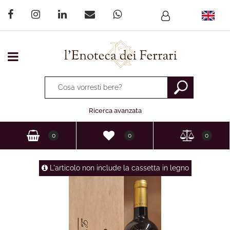
Open menu
La modifica di un filtro aggiorna automaticamente gli altri fi
Ricerca avanzata
0
0
0
L'articolo non include la cassetta in legno