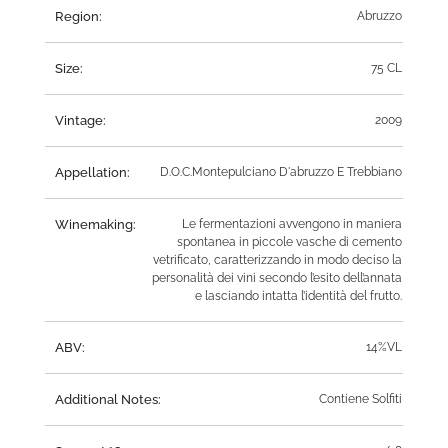
Region:
Abruzzo
Size:
75 CL
Vintage:
2009
Appellation:
D.O.C.Montepulciano D'abruzzo E Trebbiano
Winemaking:
Le fermentazioni avvengono in maniera
spontanea in piccole vasche di cemento
vetrificato, caratterizzando in modo deciso la
personalità dei vini secondo l’esito dell’annata
e lasciando intatta l’identità del frutto.
ABV:
14%VL
Additional Notes:
Contiene Solfiti