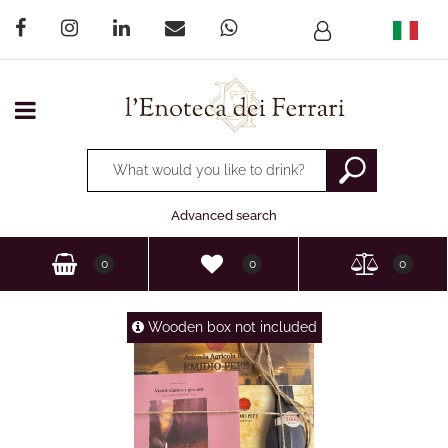
Open menu
Changing a filter automatically updates the other available
Advanced search
0
0
0
Wooden box not included