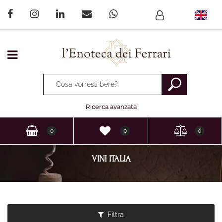
Open menu
La modifica di un filtro aggiorna automaticamente gli altri fi
Ricerca avanzata
0
0
0
VINI ITALIA
Filtra