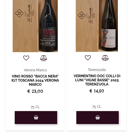
Terenzuola
Verona Marco
VERMENTINO DOC COLLI DI
VINO ROSSO "BACCA NERA"
LUNI "VIGNE BASSE" 2025
IGT TOSCANA 2024 VERONA
TERENZUOLA
MARCO
€ 14,50
€ 23,00
75 CL
75 CL
Quantità
Quantità